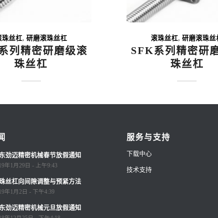
滚珠丝杠
,
研磨滚珠丝杠
滚珠丝杠
,
研磨滚珠丝
H系列精密研磨级滚
SFK系列精密研
珠丝杠
珠丝杠
闻
服务与支持
下载中心
东劲迈精密机械春节放假通知
19年1月29日 - 上午9:43
技术支持
珠丝杠向间隙调整与预紧方法
19年1月2日 - 下午4:39
东劲迈精密机械元旦放假通知