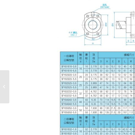
DFS系列精密研磨级滚珠
丝杠