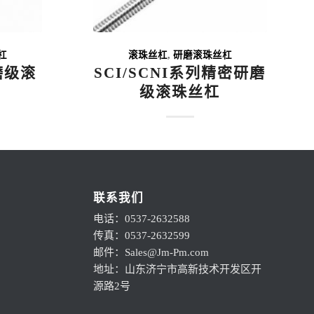
杠
滚珠丝杠
,
研磨滚珠丝杠
磨级滚
SCI/SCNI系列精密研磨
级滚珠丝杠
联系我们
电话：0537-2632588
传真：0537-2632599
邮件：Sales@Jm-Pm.com
地址：山东济宁市高新技术开发区开
源路2号