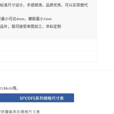
际标准尺寸设计，手感顺滑，品质优秀，可以实现替代
径最小可达4mm，螺距最小1mm
产品外，我司接受来图加工，非标定制
MoAl等。