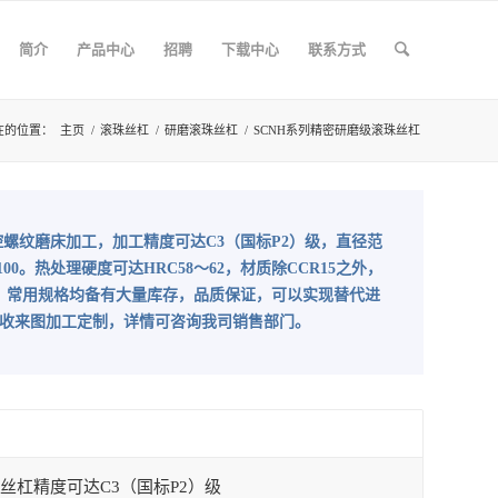
简介
产品中心
招聘
下载中心
联系方式
在的位置：
主页
/
滚珠丝杠
/
研磨滚珠丝杠
/
SCNH系列精密研磨级滚珠丝杠
螺纹磨床加工，加工精度可达C3（国标P2）级，直径范
100。热处理硬度可达HRC58～62，材质除CCR15之外，
。常用规格均备有大量库存，品质保证，可以实现替代进
收来图加工定制，详情可咨询我司销售部门。
丝杠精度可达C3（国标P2）级