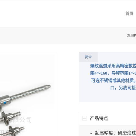
首页
您现
简介
螺纹滚道采用高精密数控
围4～160，导程范围1～
可选不锈钢或其他材质
口，另我司接
产品特点
超高精度：研磨滚珠