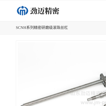
SCNH系列精密研磨级滚珠丝杠