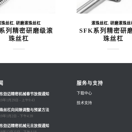
滚珠丝杠
,
研磨滚珠丝杠
滚珠丝杠
,
研磨滚珠丝
H系列精密研磨级滚
SFK系列精密研
珠丝杠
珠丝杠
闻
服务与支持
下载中心
东劲迈精密机械春节放假通知
19年1月29日 - 上午9:43
技术支持
珠丝杠向间隙调整与预紧方法
19年1月2日 - 下午4:39
东劲迈精密机械元旦放假通知