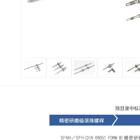
除目录中标