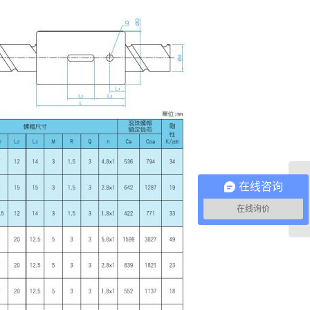
在线咨询
在线询价