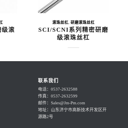
杠
滚珠丝杠
,
研磨滚珠丝杠
磨级滚
SCI/SCNI系列精密研磨
级滚珠丝杠
联系我们
电话：0537-2632588
传真：0537-2632599
邮件：Sales@Jm-Pm.com
地址：山东济宁市高新技术开发区开
源路2号